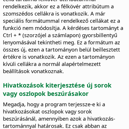
rendelkezik, akkor ez a félkövér attribútum a
szomszédos cellákra is vonatkozik. A már
speciális formátummal rendelkező cellákat ez a
funkció nem módosítja. A kérdéses tartományt a
Ctrl
+ * (szorzójel a számlapon) gyorsbillentyű
lenyomásával tekintheti meg. Ez a formátum az
összes új, ezen a tartományon belül beillesztett
értékre is vonatkozik. Az ezen a tartományon
kívüli cellákra a normál alapértelmezett
beállítások vonatkoznak.
Hivatkozások kiterjesztése új sorok
vagy oszlopok beszúrásakor
Megadja, hogy a program terjessze-e ki a
hivatkozásokat oszlopok vagy sorok
beszúrásánál, amennyiben azok a hivatkozás-
tartománnyal határosak. Ez csak abban az