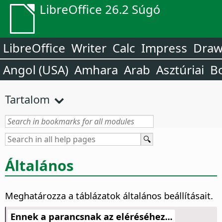
LibreOffice 26.2 Súgó
LibreOffice
Writer
Calc
Impress
Dra
Angol (USA)
Amhara
Arab
Asztúriai
B
Tartalom
Általános
Meghatározza a táblázatok általános beállításait.
Ennek a parancsnak az eléréséhez...