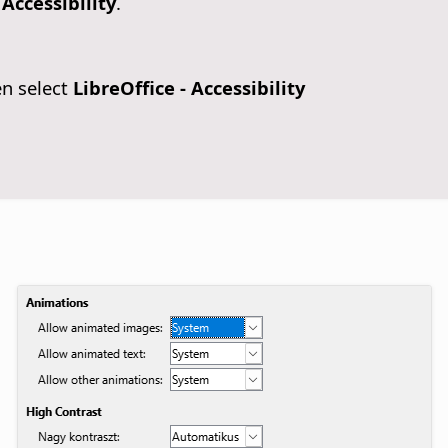
 Accessibility
.
en select
LibreOffice - Accessibility