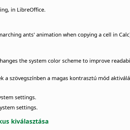
ng, in LibreOffice.
marching ants' animation when copying a cell in Calc
changes the system color scheme to improve readabil
k a szövegszínben a magas kontrasztú mód aktiválása
ystem settings.
system settings.
us kiválasztása