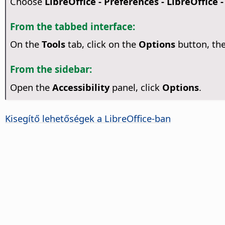
Choose
LibreOffice - Preferences
- LibreOffice -
From the tabbed interface:
On the
Tools
tab, click on the
Options
button, th
From the sidebar:
Open the
Accessibility
panel, click
Options
.
Kisegítő lehetőségek a
LibreOffice
-ban