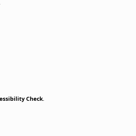
.
cessibility Check
.