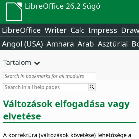
LibreOffice 26.2 Súgó
LibreOffice
Writer
Calc
Impress
Dra
Angol (USA)
Amhara
Arab
Asztúriai
B
Tartalom
Változások elfogadása vagy
elvetése
A korrektúra (változások követése) lehetősége a