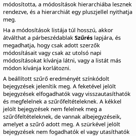
módosította, a módosítások hierarchiába lesznek
rendezve, és a hierarchiát egy pluszjellel nyithatja
meg.
Ha a módosítások listája túl hosszú, akkor
átválthat a párbeszédablak
Szűrés
lapjára, és
megadhatja, hogy csak adott szerzők
módosításait vagy csak az utolsó napi
módosításokat kívánja látni, vagy a listát más
módon kívánja korlátozni.
A beállított szűrő eredményét színkódolt
bejegyzések jelenítik meg. A feketével jelölt
bejegyzések elfogadhatók vagy visszautasíthatók
és megfelelnek a szűrőfeltételeknek. A kékkel
jelölt bejegyzések nem felelnek meg a
szűrőfeltételeknek, de vannak albejegyzéseik,
amelyet a szűrő adott meg. A szürkével jelölt
bejegyzések nem fogadhatók el vagy utasíthatók