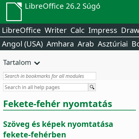
LibreOffice 26.2 Súgó
LibreOffice
Writer
Calc
Impress
Dra
Angol (USA)
Amhara
Arab
Asztúriai
B
Tartalom
Fekete-fehér nyomtatás
Szöveg és képek nyomtatása
fekete-fehérben