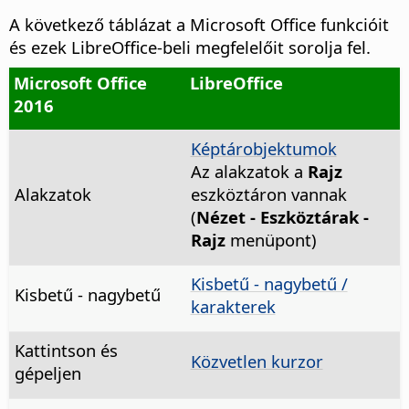
A következő táblázat a Microsoft Office funkcióit
és ezek LibreOffice-beli megfelelőit sorolja fel.
Microsoft Office
LibreOffice
2016
Képtárobjektumok
Az alakzatok a
Rajz
Alakzatok
eszköztáron vannak
(
Nézet - Eszköztárak -
Rajz
menüpont)
Kisbetű - nagybetű /
Kisbetű - nagybetű
karakterek
Kattintson és
Közvetlen kurzor
gépeljen