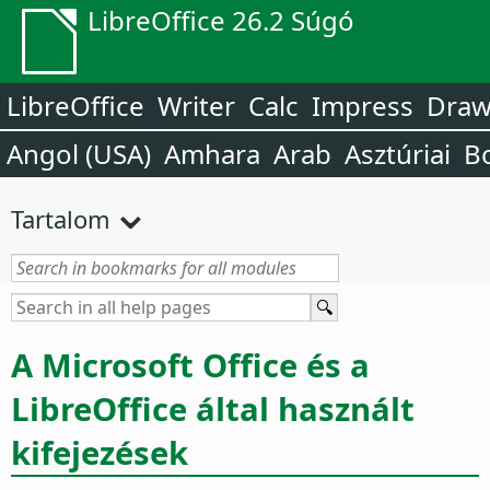
LibreOffice 26.2 Súgó
LibreOffice
Writer
Calc
Impress
Dra
Angol (USA)
Amhara
Arab
Asztúriai
B
Tartalom
A Microsoft Office és a
LibreOffice által használt
kifejezések