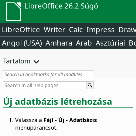
LibreOffice 26.2 Súgó
LibreOffice
Writer
Calc
Impress
Dra
Angol (USA)
Amhara
Arab
Asztúriai
B
Tartalom
Új adatbázis létrehozása
Válassza a
Fájl - Új - Adatbázis
menüparancsot.