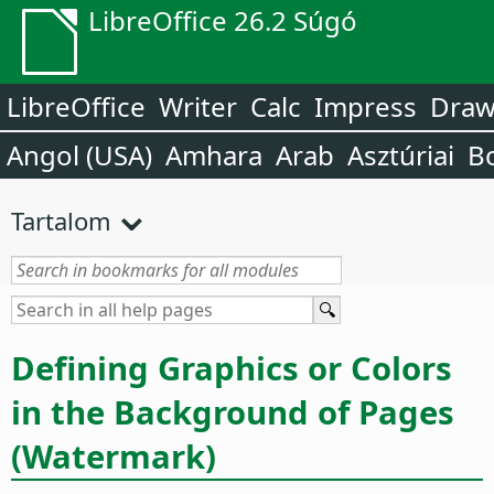
LibreOffice 26.2 Súgó
LibreOffice
Writer
Calc
Impress
Dra
Angol (USA)
Amhara
Arab
Asztúriai
B
Tartalom
Defining Graphics or Colors
in the Background of Pages
(Watermark)