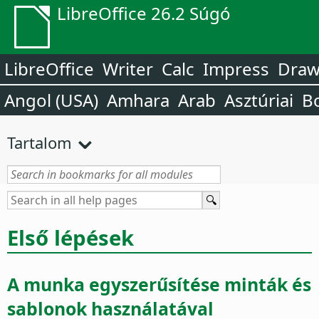
LibreOffice 26.2 Súgó
LibreOffice
Writer
Calc
Impress
Dra
Angol (USA)
Amhara
Arab
Asztúriai
B
Tartalom
Első lépések
A munka egyszerűsítése minták és
sablonok használatával