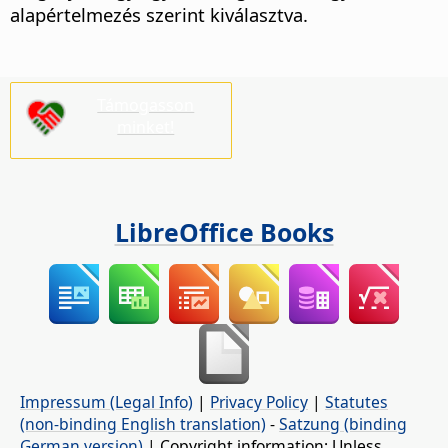
alapértelmezés szerint kiválasztva.
Támogasson
minket!
LibreOffice Books
Impressum (Legal Info)
|
Privacy Policy
|
Statutes
(non-binding English translation)
-
Satzung (binding
German version)
| Copyright information: Unless