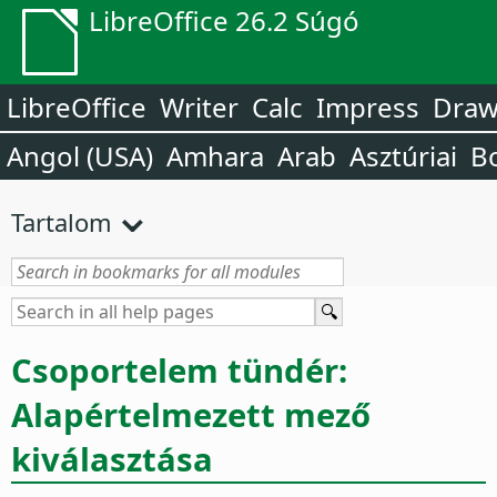
LibreOffice 26.2 Súgó
LibreOffice
Writer
Calc
Impress
Dra
Angol (USA)
Amhara
Arab
Asztúriai
B
Tartalom
Csoportelem tündér:
Alapértelmezett mező
kiválasztása