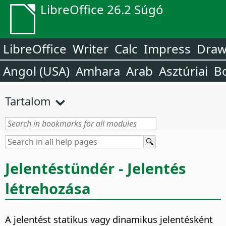
LibreOffice 26.2 Súgó
LibreOffice
Writer
Calc
Impress
Dra
Angol (USA)
Amhara
Arab
Asztúriai
B
Tartalom
Jelentéstündér - Jelentés
létrehozása
A jelentést statikus vagy dinamikus jelentésként