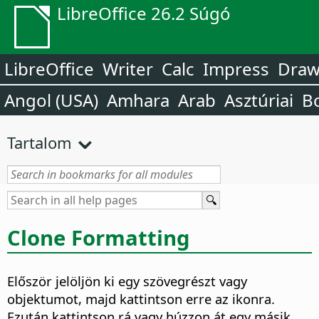
LibreOffice 26.2 Súgó
LibreOffice
Writer
Calc
Impress
Dra
Angol (USA)
Amhara
Arab
Asztúriai
B
Tartalom
Clone Formatting
Először jelöljön ki egy szövegrészt vagy
objektumot, majd kattintson erre az ikonra.
Ezután kattintson rá vagy húzzon át egy másik