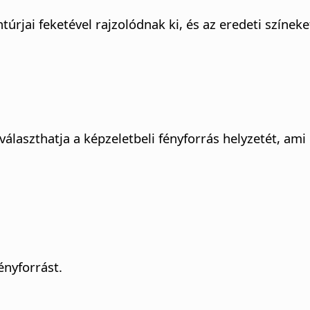
úrjai feketével rajzolódnak ki, és az eredeti színek
választhatja a képzeletbeli fényforrás helyzetét, am
ényforrást.