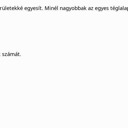
rületekké egyesít.
Minél nagyobbak az egyes téglala
k számát.