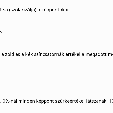
tsa (szolarizálja) a képpontokat.
s.
d a zöld és a kék színcsatornák értékei a megadott
n. 0%-nál minden képpont szürkeértékei látszanak. 