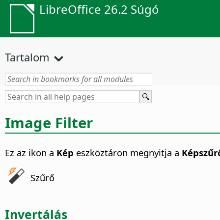
LibreOffice 26.2 Súgó
Tartalom
Image Filter
Ez az ikon a
Kép
eszköztáron megnyitja a
Képszűr
Szűrő
Invertálás