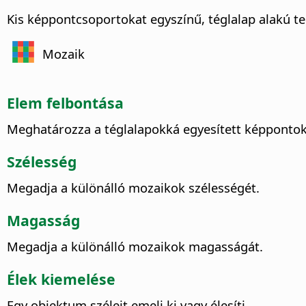
Kis képpontcsoportokat egyszínű, téglalap alakú te
Mozaik
Elem felbontása
Meghatározza a téglalapokká egyesített képponto
Szélesség
Megadja a különálló mozaikok szélességét.
Magasság
Megadja a különálló mozaikok magasságát.
Élek kiemelése
Egy objektum széleit emeli ki vagy élesíti.