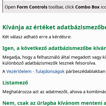
Open
Form Controls
toolbar, click
Combo Box
ico
Kívánja az értéket adatbázismezőb
Két válasz adható erre a kérdésre:
Igen, a következő adatbázismezőbe kív
Megadja, hogy a felhasználó által megadott vagy k
különböző adatbázismezők lesznek felsorolva.
A
Vezérlőelem - Tulajdonságok
párbeszédablakban 
Listamező
Meghatározza azt az adatmezőt, ahova a kombináci
Nem, csak az űrlapba kívánom menteni a