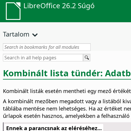
LibreOffice 26.2 Súgó
Tartalom
Kombinált lista tündér: Adat
Kombinált listák esetén mentheti egy mező értékét
A kombinált mezőben megadott vagy a listából kivá
táblába mentése nem lehetséges. Ha az értéket ne
űrlapok esetén hasznos, amelyekben a felhasználó ál
Ennek a parancsnak az eléréséhez...