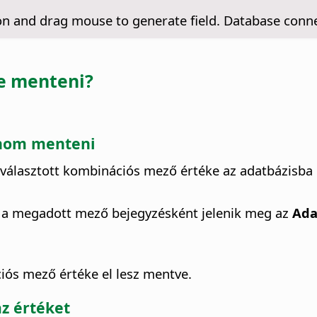
n and drag mouse to generate field. Database connec
e menteni?
ánom menteni
iválasztott kombinációs mező értéke az adatbázisba
a megadott mező bejegyzésként jelenik meg az
Ada
ós mező értéke el lesz mentve.
z értéket