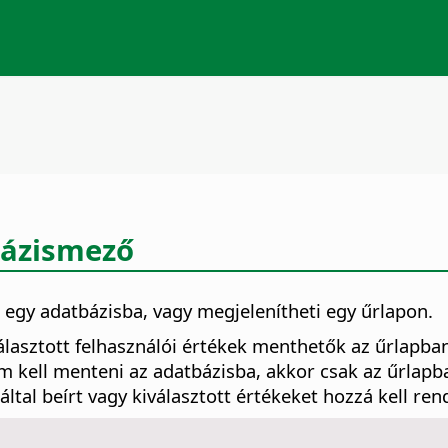
bázismező
 egy adatbázisba, vagy megjelenítheti egy űrlapon.
lasztott felhasználói értékek menthetők az űrlapban
m kell menteni az adatbázisba, akkor csak az űrlap
tal beírt vagy kiválasztott értékeket hozzá kell ren