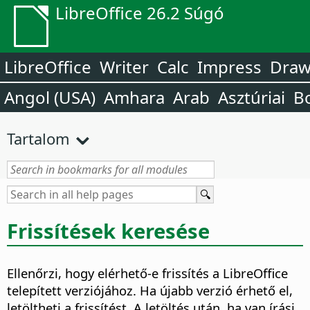
LibreOffice 26.2 Súgó
LibreOffice
Writer
Calc
Impress
Dra
Angol (USA)
Amhara
Arab
Asztúriai
B
Tartalom
Frissítések keresése
Ellenőrzi, hogy elérhető-e frissítés a LibreOffice
telepített verziójához. Ha újabb verzió érhető el,
letöltheti a frissítést. A letöltés után, ha van írási