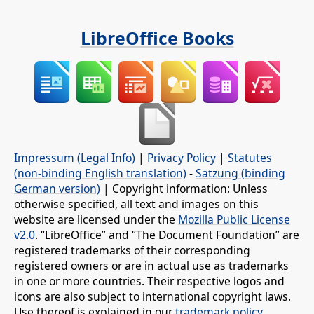
LibreOffice Books
Impressum (Legal Info)
|
Privacy Policy
|
Statutes
(non-binding English translation)
-
Satzung (binding
German version)
| Copyright information: Unless
otherwise specified, all text and images on this
website are licensed under the
Mozilla Public License
v2.0
. “LibreOffice” and “The Document Foundation” are
registered trademarks of their corresponding
registered owners or are in actual use as trademarks
in one or more countries. Their respective logos and
icons are also subject to international copyright laws.
Use thereof is explained in our
trademark policy
.