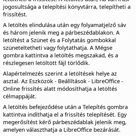
jogosultsága a telepítési könyvtárra, telepítheti a
frissítést.
A letöltés elindulása után egy folyamatjelző sáv
és három jelenik meg a párbeszédablakon. A
letöltést a Szünet és a Folytatás gombokkal
szüneteltetheti vagy folytathatja. A Mégse
gombra kattintva a letöltés megszakad, és a
részlegesen letöltött fájl törlődik.
Alapértelmezés szerint a letöltések helye az
asztal. Az
Eszközök - Beállítások
- LibreOffice -
Online frissítés alatt módosíthatja a letöltés
célmappáját.
A letöltés befejeződése után a Telepítés gombra
kattintva indíthatja el a frissítés telepítését. Egy
megerősítést kérő párbeszédablak jelenik meg,
amelyen választhatja a LibreOffice bezárását.