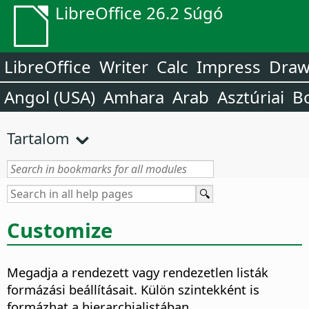
LibreOffice 26.2 Súgó
LibreOffice
Writer
Calc
Impress
Dra
Angol (USA)
Amhara
Arab
Asztúriai
B
Tartalom
Customize
Megadja a rendezett vagy rendezetlen listák
formázási beállításait. Külön szintekként is
formázhat a hierarchialistában.