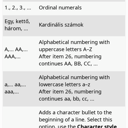
1., 2., 3., ...
Ordinal numerals
Egy, kettő,
Kardinális számok
három, ...
Alphabetical numbering with
A,... AA,...
uppercase letters A–Z
AAA,...
After item 26, numbering
continues AA, BB, CC, ...
Alphabetical numbering with
a,... aa,...
lowercase letters a–z
aaa,...
After item 26, numbering
continues aa, bb, cc, ...
Adds a character bullet to the
beginning of a line. Select this
option, use the
Character style