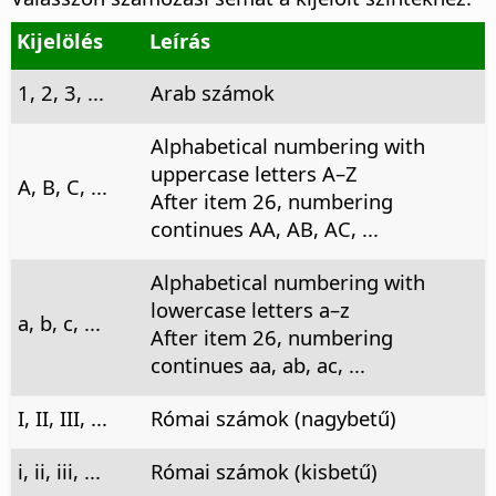
Kijelölés
Leírás
1, 2, 3, ...
Arab számok
Alphabetical numbering with
uppercase letters A–Z
A, B, C, ...
After item 26, numbering
continues AA, AB, AC, ...
Alphabetical numbering with
lowercase letters a–z
a, b, c, ...
After item 26, numbering
continues aa, ab, ac, ...
I, II, III, ...
Római számok (nagybetű)
i, ii, iii, ...
Római számok (kisbetű)