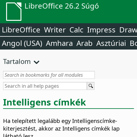
LibreOffice 26.2 Súgó
LibreOffice
Writer
Calc
Impress
Dra
Angol (USA)
Amhara
Arab
Asztúriai
B
Tartalom
Intelligens címkék
Ha telepített legalább egy Intelligenscímke-
kiterjesztést, akkor az Intelligens címkék lap
látható lesz.