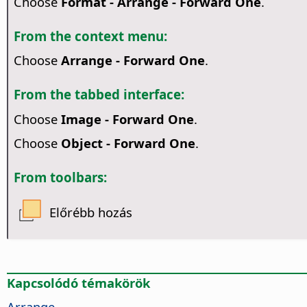
Choose
Format - Arrange - Forward One
.
From the context menu:
Choose
Arrange - Forward One
.
From the tabbed interface:
Choose
Image - Forward One
.
Choose
Object - Forward One
.
From toolbars:
Előrébb hozás
Kapcsolódó témakörök
Arrange