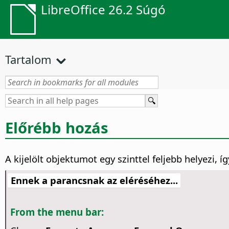
LibreOffice 26.2 Súgó
Tartalom
Előrébb hozás
A kijelölt objektumot egy szinttel feljebb helyezi, í
Ennek a parancsnak az eléréséhez...
From the menu bar: