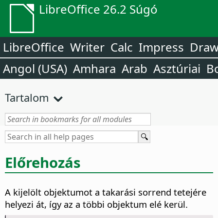
LibreOffice 26.2 Súgó
LibreOffice
Writer
Calc
Impress
Dra
Angol (USA)
Amhara
Arab
Asztúriai
B
Tartalom
Előrehozás
A kijelölt objektumot a takarási sorrend tetejére
helyezi át, így az a többi objektum elé kerül.