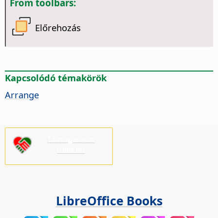
From toolbars:
Előrehozás
Kapcsolódó témakörök
Arrange
Támogasson
minket!
LibreOffice Books