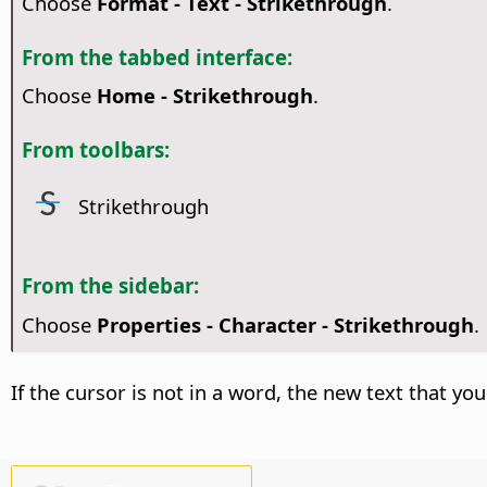
Choose
Format - Text - Strikethrough
.
From the tabbed interface:
Choose
Home - Strikethrough
.
From toolbars:
Strikethrough
From the sidebar:
Choose
Properties - Character - Strikethrough
.
If the cursor is not in a word, the new text that yo