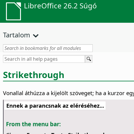
LibreOffice 26.2 Súgó
Tartalom
Strikethrough
Vonallal áthúzza a kijelölt szöveget; ha a kurzor eg
Ennek a parancsnak az eléréséhez...
From the menu bar: