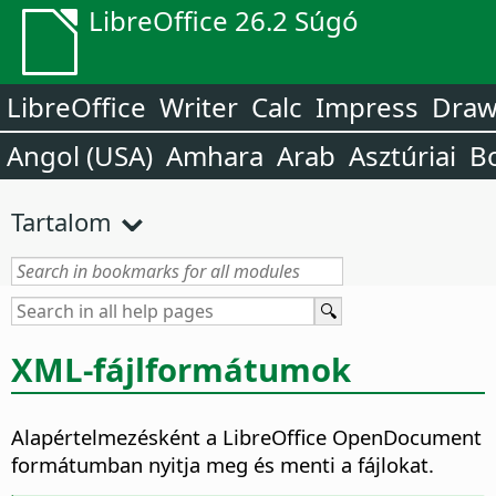
LibreOffice 26.2 Súgó
LibreOffice
Writer
Calc
Impress
Dra
Angol (USA)
Amhara
Arab
Asztúriai
B
Tartalom
XML-fájlformátumok
Alapértelmezésként a LibreOffice OpenDocument
formátumban nyitja meg és menti a fájlokat.