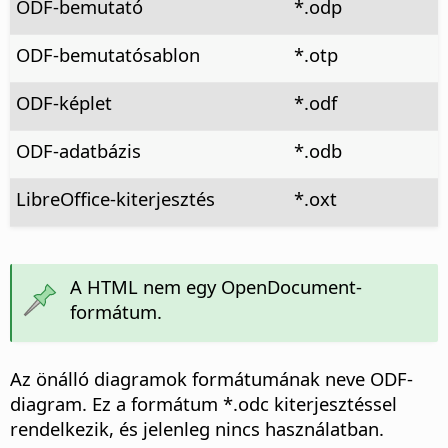
ODF-bemutató
*.odp
ODF-bemutatósablon
*.otp
ODF-képlet
*.odf
ODF-adatbázis
*.odb
LibreOffice-kiterjesztés
*.oxt
A HTML nem egy OpenDocument-
formátum.
Az önálló diagramok formátumának neve ODF-
diagram. Ez a formátum *.odc kiterjesztéssel
rendelkezik, és jelenleg nincs használatban.