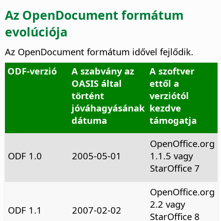
Az OpenDocument formátum
evolúciója
Az OpenDocument formátum idővel fejlődik.
ODF-verzió
A szabvány az
A szoftver
OASIS által
ettől a
történt
verziótól
jóváhagyásának
kezdve
dátuma
támogatja
OpenOffice.org
ODF 1.0
2005-05-01
1.1.5 vagy
StarOffice 7
OpenOffice.org
2.2 vagy
ODF 1.1
2007-02-02
StarOffice 8