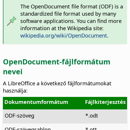
The OpenDocument file format (ODF) is a
standardized file format used by many
software applications. You can find more
information at the Wikipedia site:
wikipedia.org/wiki/OpenDocument
.
OpenDocument-fájlformátum
nevei
A LibreOffice a következő fájlformátumokat
használja:
Dokumentumformátum
Fájlkiterjesztés
ODF-szöveg
*.odt
ODF-szövegsablon
*.ott