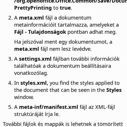
/org.openoffice.Office.Common/Save/Doc
PrettyPrinting
to
true
.
A
meta.xml
fájl a dokumentum
metainformációit tartalmazza, amelyeket a
Fájl - Tulajdonságok
pontban adhat meg.
Ha jelszóval ment egy dokumentumot, a
meta.xml
fájl nem lesz levédve.
A
settings.xml
fájlban további információk
találhatóak a dokumentum beállításaira
vonatkozólag.
In
styles.xml,
you find the styles applied to
the document that can be seen in the
Styles
window.
A
meta-inf/manifest.xml
fájl az XML-fájl
struktúráját írja le.
További fájlok és mappák is lehetnek a tömörített