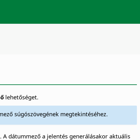
dő
lehetőséget.
eli mező súgószövegének megtekintéséhez.
. A dátummező a jelentés generálásakor aktuális