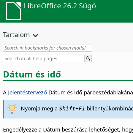
LibreOffice 26.2 Súgó
Tartalom
Dátum és idő
A
Jelentéstervező
Dátum és idő párbeszédablakána
Nyomja meg a
billentyűkombináci
Shift+F1
Engedélyezze a Dátum beszúrása lehetőséget, hogy 