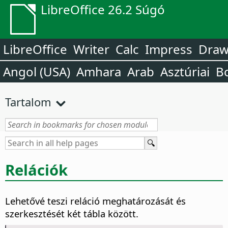
LibreOffice 26.2 Súgó
LibreOffice
Writer
Calc
Impress
Dra
Angol (USA)
Amhara
Arab
Asztúriai
B
Tartalom
Relációk
Lehetővé teszi reláció meghatározását és
szerkesztését két tábla között.