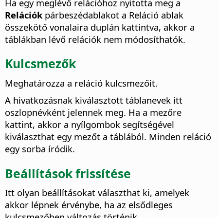
Ha egy meglévő relációhoz nyitotta meg a
Relációk
párbeszédablakot a Reláció ablak
összekötő vonalaira duplán kattintva, akkor a
táblákban lévő relációk nem módosíthatók.
Kulcsmezők
Meghatározza a reláció kulcsmezőit.
A hivatkozásnak kiválasztott táblanevek itt
oszlopnévként jelennek meg.
Ha a mezőre
kattint, akkor a nyílgombok segítségével
kiválaszthat egy mezőt a táblából. Minden reláció
egy sorba íródik.
Beállítások frissítése
Itt olyan beállításokat választhat ki, amelyek
akkor lépnek érvénybe, ha az elsődleges
kulcsmezőben változás történik.