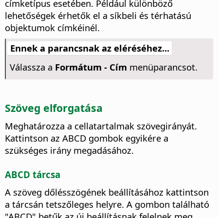
címketípus esetében. Például különböző
lehetőségek érhetők el a síkbeli és térhatású
objektumok címkéinél.
Ennek a parancsnak az eléréséhez...
Válassza a
Formátum - Cím
menüparancsot.
Szöveg elforgatása
Meghatározza a cellatartalmak szövegirányát.
Kattintson az ABCD gombok egyikére a
szükséges irány megadásához.
ABCD tárcsa
A szöveg dőlésszögének beállításához kattintson
a tárcsán tetszőleges helyre.
A gombon található
"ABCD" betűk az új beállításnak felelnek meg.