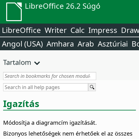
LibreOffice 26.2 Súgó
LibreOffice
Writer
Calc
Impress
Dra
Angol (USA)
Amhara
Arab
Asztúriai
B
Tartalom
Igazítás
Módosítja a diagramcím igazítását.
Bizonyos lehetőségek nem érhetőek el az összes