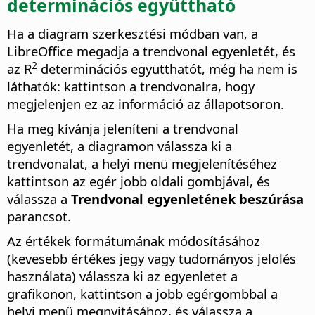
determinációs együttható
Ha a diagram szerkesztési módban van, a
LibreOffice megadja a trendvonal egyenletét, és
2
az R
determinációs együtthatót, még ha nem is
láthatók: kattintson a trendvonalra, hogy
megjelenjen ez az információ az állapotsoron.
Ha meg kívánja jeleníteni a trendvonal
egyenletét, a diagramon válassza ki a
trendvonalat, a helyi menü megjelenítéséhez
kattintson az egér jobb oldali gombjával, és
válassza a
Trendvonal egyenletének beszúrása
parancsot.
Az értékek formátumának módosításához
(kevesebb értékes jegy vagy tudományos jelölés
használata) válassza ki az egyenletet a
grafikonon, kattintson a jobb egérgombbal a
helyi menü megnyitásához, és válassza a