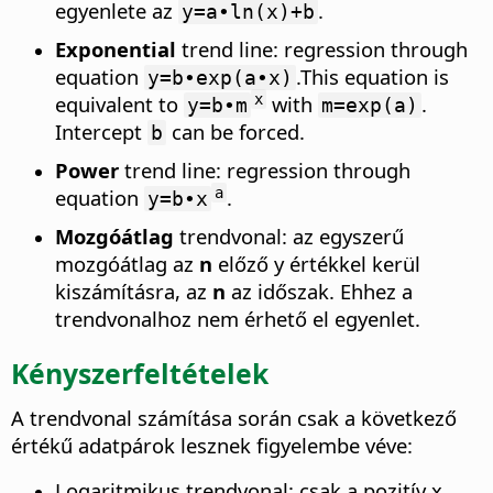
egyenlete az
.
y=a∙ln(x)+b
Exponential
trend line: regression through
equation
.This equation is
y=b∙exp(a∙x)
equivalent to
with
.
x
y=b∙m
m=exp(a)
Intercept
can be forced.
b
Power
trend line: regression through
equation
.
a
y=b∙x
Mozgóátlag
trendvonal: az egyszerű
mozgóátlag az
n
előző y értékkel kerül
kiszámításra, az
n
az időszak. Ehhez a
trendvonalhoz nem érhető el egyenlet.
Kényszerfeltételek
A trendvonal számítása során csak a következő
értékű adatpárok lesznek figyelembe véve:
Logaritmikus trendvonal: csak a pozitív x