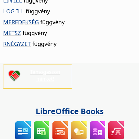
LIN.ILL
függvény
LOG.ILL
függvény
MEREDEKSÉG
függvény
METSZ
függvény
RNÉGYZET
függvény
Támogasson
minket!
LibreOffice Books