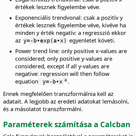
értékek lesznek figyelembe véve.
Exponenciális trendvonal: csak a pozitív y
értékek lesznek figyelembe véve, kivéve ha
minden y érték negatív: a regresszió ekkor
az
egyenletet követi.
y=-b∙exp(a∙x)
Power trend line: only positive x-values are
considered; only positive y-values are
considered, except if all y-values are
negative: regression will then follow
equation
.
a
y=-b∙x
Ennek megfelelően transzformálnia kell az
adatait. A legjobb az eredeti adatokat lemásolni,
és a másolatot transzformálni.
Paraméterek számítása a Calcban