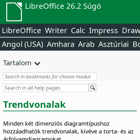
LibreOffice 26.2 Súgó
LibreOffice
Writer
Calc
Impress
Dra
Angol (USA)
Amhara
Arab
Asztúriai
B
Tartalom
Trendvonalak
Minden két dimenziós diagramtípushoz
hozzáadhatók trendvonalak, kivéve a torta- és az
árfolyamdiagramokat.