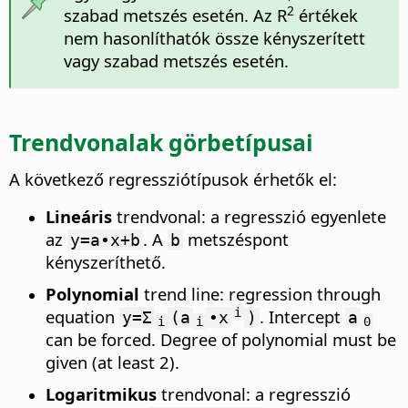
2
szabad metszés esetén. Az R
értékek
nem hasonlíthatók össze kényszerített
vagy szabad metszés esetén.
Trendvonalak görbetípusai
A következő regressziótípusok érhetők el:
Lineáris
trendvonal: a regresszió egyenlete
az
. A
metszéspont
y=a∙x+b
b
kényszeríthető.
Polynomial
trend line: regression through
equation
. Intercept
i
y=Σ
(a
∙x
)
a
i
i
0
can be forced. Degree of polynomial must be
given (at least 2).
Logaritmikus
trendvonal: a regresszió