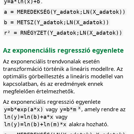
.
y=a*ln(x)+b
a = MEREDEKSÉG(Y_adatok;LN(X_adatok))
b = METSZ(Y_adatok;LN(X_adatok))
r² = RNÉGYZET(Y_adatok;LN(X_adatok))
Az exponenciális regresszió egyenlete
Az exponenciális trendvonalak esetén
transzformáció történik a lineáris modellre. Az
optimális görbeillesztés a lineáris modellel van
kapcsolatban, és az eredmények ennek
megfelelően értelmezhetők.
Az exponenciális regresszió egyenlete
vagy
, amely rendre az
x
y=b*exp(a*x)
y=b*m
vagy
ln(y)=ln(b)+a*x
alakra hozható.
ln(y)=ln(b)+ln(m)*x