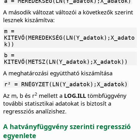
a = MEREDEKSÉG(LN(Y_adatok);X_adatok)
A második változat változói a következők szerint
lesznek kiszámítva:
m =
KITEVŐ(MEREDEKSÉG(LN(Y_adatok);X_adato
k))
b =
KITEVŐ(METSZ(LN(Y_adatok);X_adatok))
A meghatározási együttható kiszámítása
r² = RNÉGYZET(LN(Y_adatok);X_adatok)
2
Az m, b és r
mellett a
LOG.ILL
tömbfüggvény
további statisztikai adatokat is biztosít a
regressziós analízishez.
A hatványfüggvény szerinti regresszió
egyenlete