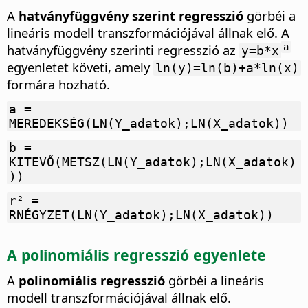
A
hatványfüggvény szerint regresszió
görbéi a
lineáris modell transzformációjával állnak elő. A
hatványfüggvény szerinti regresszió az
a
y=b*x
egyenletet követi, amely
ln(y)=ln(b)+a*ln(x)
formára hozható.
a =
MEREDEKSÉG(LN(Y_adatok);LN(X_adatok))
b =
KITEVŐ(METSZ(LN(Y_adatok);LN(X_adatok)
))
r² =
RNÉGYZET(LN(Y_adatok);LN(X_adatok))
A polinomiális regresszió egyenlete
A
polinomiális regresszió
görbéi a lineáris
modell transzformációjával állnak elő.