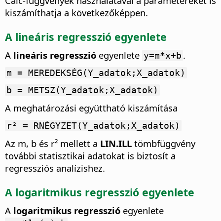
Calc-függvények használatával a paramétereket is
kiszámíthatja a következőképpen.
A lineáris regresszió egyenlete
A
lineáris regresszió
egyenlete
.
y=m*x+b
m = MEREDEKSÉG(Y_adatok;X_adatok)
b = METSZ(Y_adatok;X_adatok)
A meghatározási együttható kiszámítása
r² = RNÉGYZET(Y_adatok;X_adatok)
Az m, b és r² mellett a
LIN.ILL
tömbfüggvény
további statisztikai adatokat is biztosít a
regressziós analízishez.
A logaritmikus regresszió egyenlete
A
logaritmikus regresszió
egyenlete