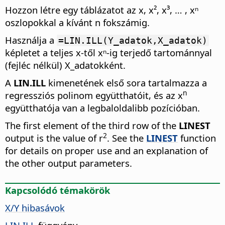
Hozzon létre egy táblázatot az x, x², x³, … , xⁿ
oszlopokkal a kívánt n fokszámig.
Használja a
=LIN.ILL(Y_adatok,X_adatok)
képletet a teljes x-től xⁿ-ig terjedő tartománnyal
(fejléc nélkül) X_adatokként.
A
LIN.ILL
kimenetének első sora tartalmazza a
n
regressziós polinom együtthatóit, és az x
együtthatója van a legbaloldalibb pozícióban.
The first element of the third row of the
LINEST
2
output is the value of r
. See the
LINEST
function
for details on proper use and an explanation of
the other output parameters.
Kapcsolódó témakörök
X/Y hibasávok