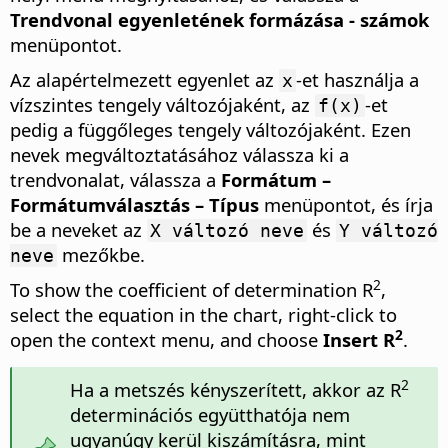
Trendvonal egyenletének formázása - számok
menüpontot.
Az alapértelmezett egyenlet az
-et használja a
x
vízszintes tengely változójaként, az
-et
f(x)
pedig a függőleges tengely változójaként. Ezen
nevek megváltoztatásához válassza ki a
trendvonalat, válassza a
Formátum –
Formátumválasztás – Típus
menüpontot, és írja
be a neveket az
és
X változó neve
Y változó
mezőkbe.
neve
2
To show the coefficient of determination R
,
select the equation in the chart, right-click to
2
open the context menu, and choose
Insert R
.
2
Ha a metszés kényszerített, akkor az R
determinációs együtthatója nem
ugyanúgy kerül kiszámításra, mint