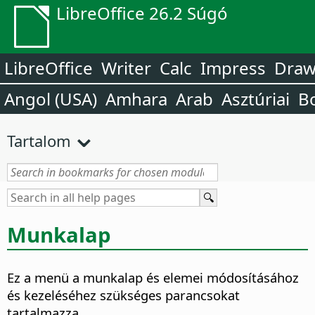
LibreOffice 26.2 Súgó
LibreOffice
Writer
Calc
Impress
Dra
Angol (USA)
Amhara
Arab
Asztúriai
B
Tartalom
Munkalap
Ez a menü a munkalap és elemei módosításához
és kezeléséhez szükséges parancsokat
tartalmazza.