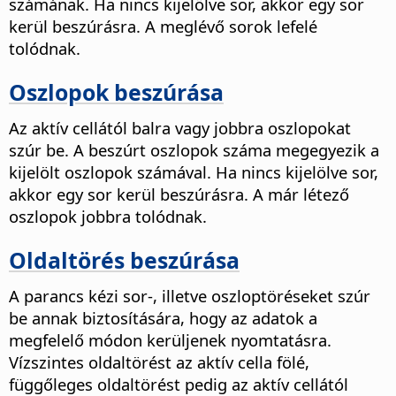
számának. Ha nincs kijelölve sor, akkor egy sor
kerül beszúrásra. A meglévő sorok lefelé
tolódnak.
Oszlopok beszúrása
Az aktív cellától balra vagy jobbra oszlopokat
szúr be. A beszúrt oszlopok száma megegyezik a
kijelölt oszlopok számával. Ha nincs kijelölve sor,
akkor egy sor kerül beszúrásra. A már létező
oszlopok jobbra tolódnak.
Oldaltörés beszúrása
A parancs kézi sor-, illetve oszloptöréseket szúr
be annak biztosítására, hogy az adatok a
megfelelő módon kerüljenek nyomtatásra.
Vízszintes oldaltörést az aktív cella fölé,
függőleges oldaltörést pedig az aktív cellától