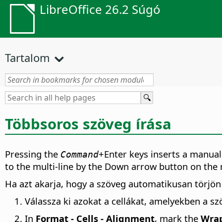
LibreOffice 26.2 Súgó
Tartalom
Többsoros szöveg írása
Pressing the
+Enter keys inserts a manual 
Command
to the multi-line by the Down arrow button on the 
Ha azt akarja, hogy a szöveg automatikusan törjön 
Válassza ki azokat a cellákat, amelyekben a szö
In
Format - Cells - Alignment
, mark the
Wrap