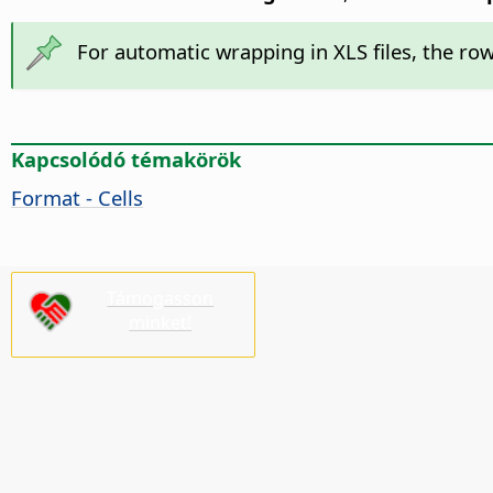
For automatic wrapping in XLS files, the ro
Kapcsolódó témakörök
Format - Cells
Támogasson
minket!