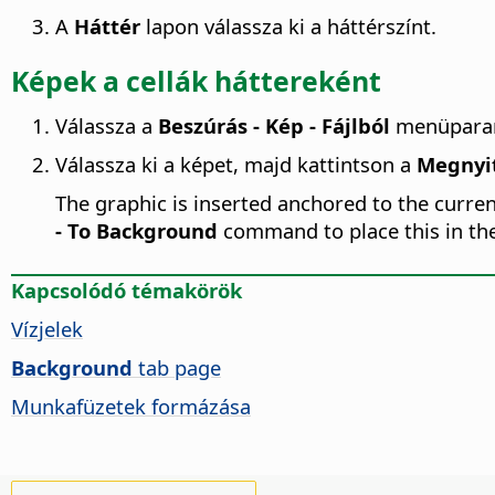
A
Háttér
lapon válassza ki a háttérszínt.
Képek a cellák háttereként
Válassza a
Beszúrás - Kép - Fájlból
menüparan
Válassza ki a képet, majd kattintson a
Megnyi
The graphic is inserted anchored to the curre
- To Background
command to place this in the
Kapcsolódó témakörök
Vízjelek
Background
tab page
Munkafüzetek formázása