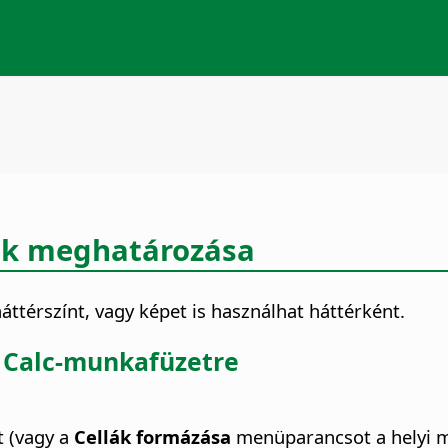
ek meghatározása
ttérszínt, vagy képet is használhat háttérként.
e Calc-munkafüzetre
 (vagy a
Cellák formázása
menüparancsot a helyi m