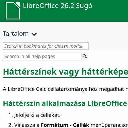
LibreOffice 26.2 Súgó
Tartalom
Háttérszínek vagy háttérkép
A LibreOffice Calc cellatartományaihoz megadhat há
Háttérszín alkalmazása LibreOffic
Jelölje ki a cellákat.
Válassza a
Formátum - Cellák
menüparancsot