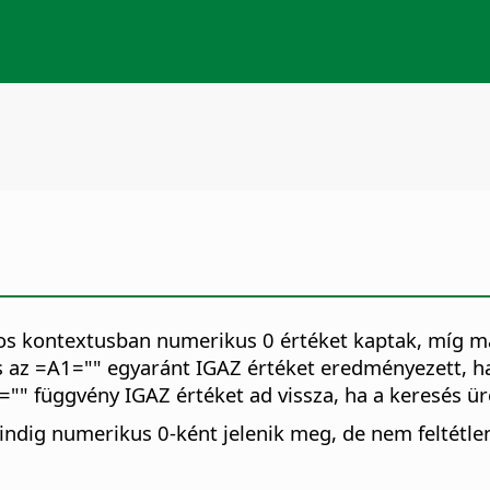
nyos kontextusban numerikus 0 értéket kaptak, míg m
s az =A1="" egyaránt IGAZ értéket eredményezett, ha
)="" függvény IGAZ értéket ad vissza, ha a keresés üres
dig numerikus 0-ként jelenik meg, de nem feltétlenü