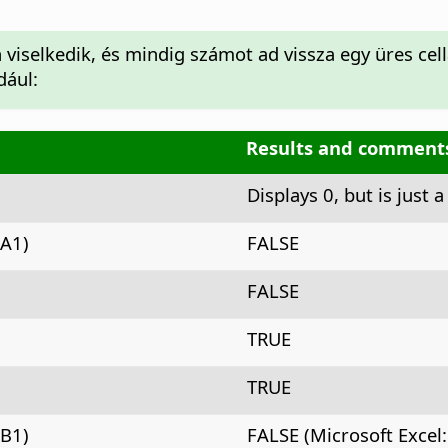
viselkedik, és mindig számot ad vissza egy üres cel
dául:
Results and comment
Displays 0, but is just 
A1)
FALSE
FALSE
TRUE
TRUE
B1)
FALSE (Microsoft Excel