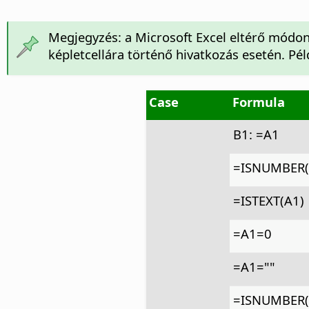
Megjegyzés: a Microsoft Excel eltérő módon 
képletcellára történő hivatkozás esetén. Pél
Case
Formula
B1: =A1
=ISNUMBER(
=ISTEXT(A1)
=A1=0
=A1=""
=ISNUMBER(