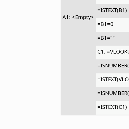
=ISTEXT(B1)
A1: <Empty>
=B1=0
=B1=""
C1: =VLOOKUP
=ISNUMBER(V
=ISTEXT(VLOO
=ISNUMBER(
=ISTEXT(C1)