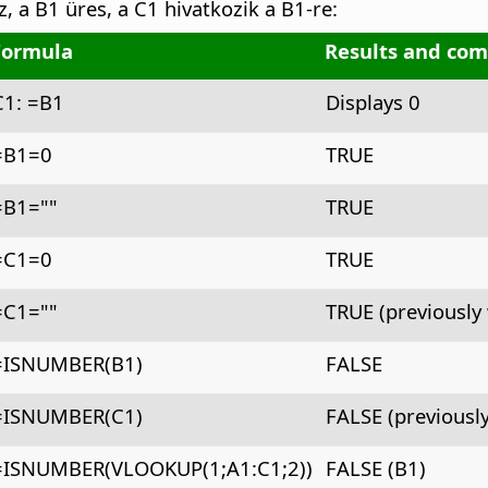
, a B1 üres, a C1 hivatkozik a B1-re:
Formula
Results and co
C1: =B1
Displays 0
=B1=0
TRUE
=B1=""
TRUE
=C1=0
TRUE
=C1=""
TRUE (previously
=ISNUMBER(B1)
FALSE
=ISNUMBER(C1)
FALSE (previousl
=ISNUMBER(VLOOKUP(1;A1:C1;2))
FALSE (B1)