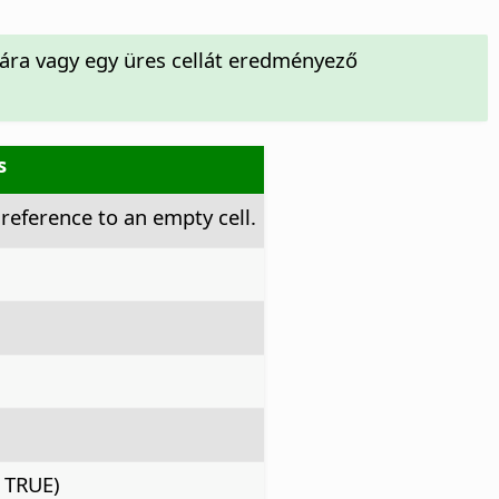
lára vagy egy üres cellát eredményező
s
a reference to an empty cell.
: TRUE)