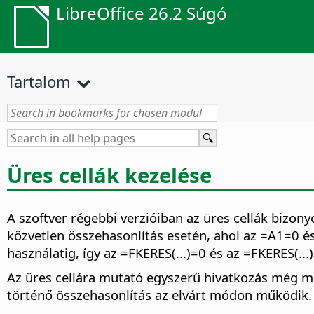
LibreOffice 26.2 Súgó
Tartalom
Üres cellák kezelése
A szoftver régebbi verzióiban az üres cellák bizo
közvetlen összehasonlítás esetén, ahol az =A1=0 é
használatig, így az =FKERES(...)=0 és az =FKERES(...
Az üres cellára mutató egyszerű hivatkozás még min
történő összehasonlítás az elvárt módon működik.