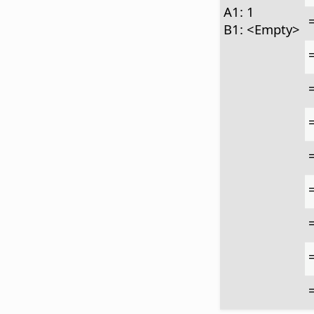
A1: 1
B1: <Empty>