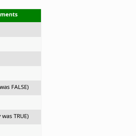
mments
 was FALSE)
y was TRUE)