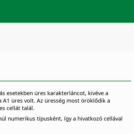
ás esetekben üres karakterláncot, kivéve a
 A1 üres volt. Az üresség most öröklődik a
 cellát talál.
l numerikus típusként, így a hivatkozó cellával