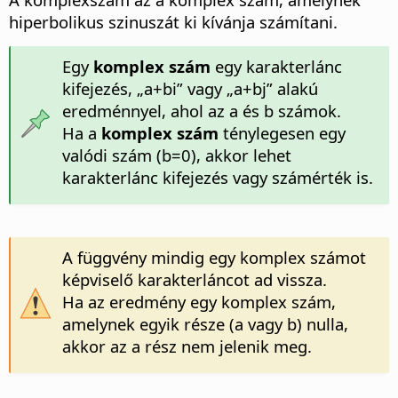
hiperbolikus szinuszát ki kívánja számítani.
Egy
komplex szám
egy karakterlánc
kifejezés, „a+bi” vagy „a+bj” alakú
eredménnyel, ahol az a és b számok.
Ha a
komplex szám
ténylegesen egy
valódi szám (b=0), akkor lehet
karakterlánc kifejezés vagy számérték is.
A függvény mindig egy komplex számot
képviselő karakterláncot ad vissza.
Ha az eredmény egy komplex szám,
amelynek egyik része (a vagy b) nulla,
akkor az a rész nem jelenik meg.