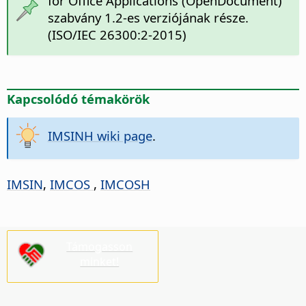
for Office Applications (OpenDocument)
szabvány 1.2-es verziójának része.
(ISO/IEC 26300:2-2015)
Kapcsolódó témakörök
IMSINH wiki page
.
IMSIN
,
IMCOS
,
IMCOSH
Támogasson
minket!