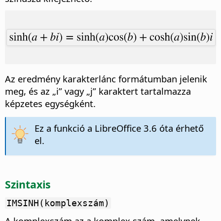
Az eredmény karakterlánc formátumban jelenik
meg, és az „i” vagy „j” karaktert tartalmazza
képzetes egységként.
Ez a funkció a LibreOffice 3.6 óta érhető
el.
Szintaxis
IMSINH(komplexszám)
A komplexszám az a komplex szám, amelynek