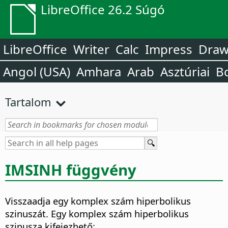
LibreOffice 26.2 Súgó
LibreOffice
Writer
Calc
Impress
Dra
Angol (USA)
Amhara
Arab
Asztúriai
B
Tartalom
IMSINH függvény
Visszaadja egy komplex szám hiperbolikus
szinuszát. Egy komplex szám hiperbolikus
szinusza kifejezhető: