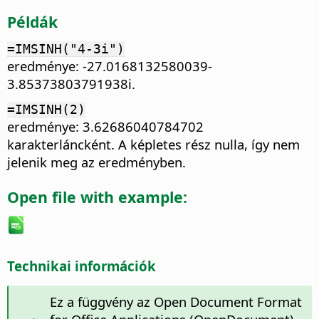
Példák
=IMSINH("4-3i")
eredménye: -27.0168132580039-
3.85373803791938i.
=IMSINH(2)
eredménye: 3.62686040784702
karakterláncként. A képletes rész nulla, így nem
jelenik meg az eredményben.
Open file with example:
Technikai információk
Ez a függvény az Open Document Format