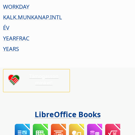
WORKDAY
KALK.MUNKANAP.INTL
ÉV
YEARFRAC
YEARS
Támogasson
minket!
LibreOffice Books