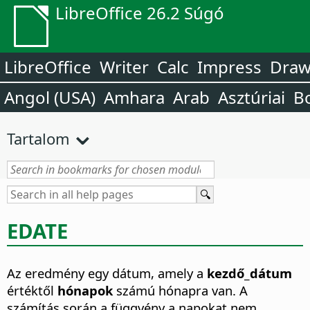
LibreOffice 26.2 Súgó
LibreOffice
Writer
Calc
Impress
Dra
Angol (USA)
Amhara
Arab
Asztúriai
B
Tartalom
EDATE
Az eredmény egy dátum, amely a
kezdő_dátum
értéktől
hónapok
számú hónapra van. A
számítás során a függvény a napokat nem,