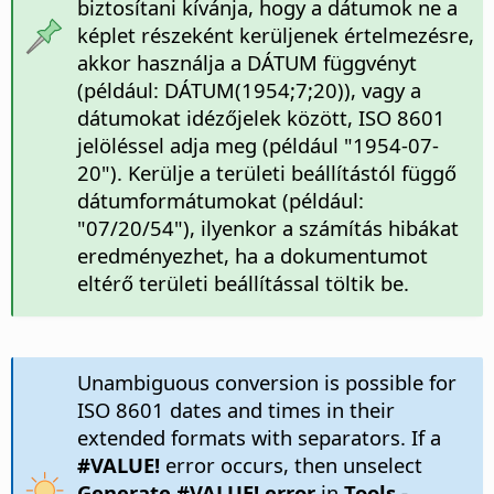
biztosítani kívánja, hogy a dátumok ne a
képlet részeként kerüljenek értelmezésre,
akkor használja a DÁTUM függvényt
(például: DÁTUM(1954;7;20)), vagy a
dátumokat idézőjelek között, ISO 8601
jelöléssel adja meg (például "1954-07-
20"). Kerülje a területi beállítástól függő
dátumformátumokat (például:
"07/20/54"), ilyenkor a számítás hibákat
eredményezhet, ha a dokumentumot
eltérő területi beállítással töltik be.
Unambiguous conversion is possible for
ISO 8601 dates and times in their
extended formats with separators. If a
#VALUE!
error occurs, then unselect
Generate #VALUE! error
in
Tools -