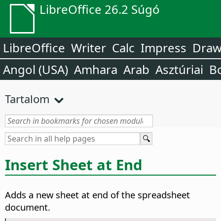
LibreOffice 26.2 Súgó
LibreOffice
Writer
Calc
Impress
Dra
Angol (USA)
Amhara
Arab
Asztúriai
B
Tartalom
Insert Sheet at End
Adds a new sheet at end of the spreadsheet
document.