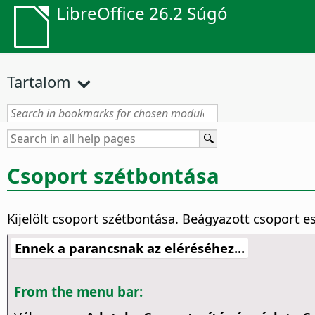
LibreOffice 26.2 Súgó
Tartalom
Csoport szétbontása
Kijelölt csoport szétbontása. Beágyazott csoport e
Ennek a parancsnak az eléréséhez...
From the menu bar: