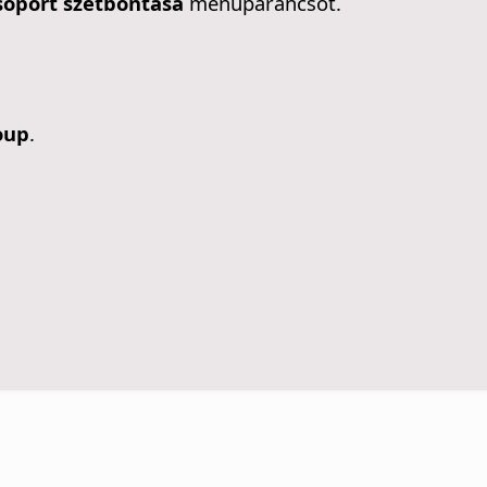
Csoport szétbontása
menüparancsot.
oup
.