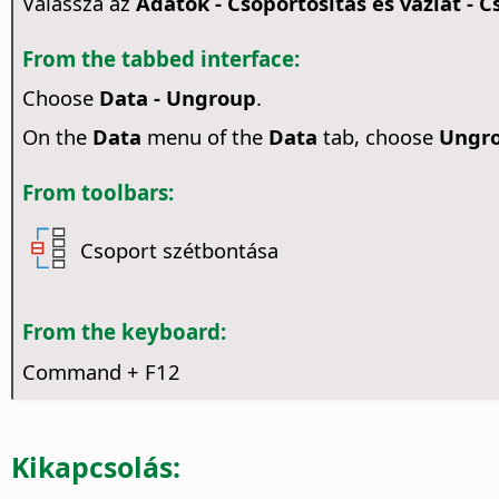
Válassza az
Adatok - Csoportosítás és vázlat - 
From the tabbed interface:
Choose
Data - Ungroup
.
On the
Data
menu of the
Data
tab, choose
Ungr
From toolbars:
Csoport szétbontása
From the keyboard:
Command
+ F12
Kikapcsolás: