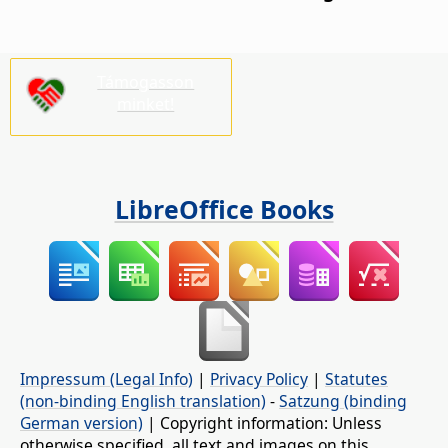
Támogasson
minket!
LibreOffice Books
Impressum (Legal Info)
|
Privacy Policy
|
Statutes
(non-binding English translation)
-
Satzung (binding
German version)
| Copyright information: Unless
otherwise specified, all text and images on this