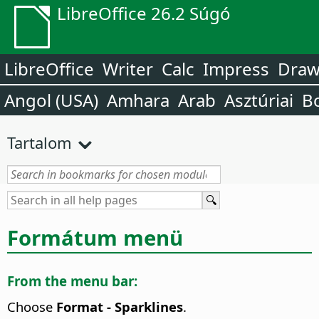
LibreOffice 26.2 Súgó
LibreOffice
Writer
Calc
Impress
Dra
Angol (USA)
Amhara
Arab
Asztúriai
B
Tartalom
Formátum menü
From the menu bar:
Choose
Format - Sparklines
.