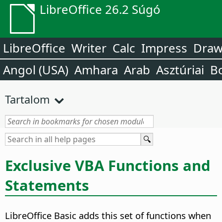
LibreOffice 26.2 Súgó
LibreOffice
Writer
Calc
Impress
Dra
Angol (USA)
Amhara
Arab
Asztúriai
B
Tartalom
Exclusive VBA Functions and
Statements
LibreOffice Basic adds this set of functions when