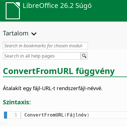
LibreOffice 26.2 Súgó
Tartalom
ConvertFromURL függvény
Átalakít egy fájl-URL-t rendszerfájl-névvé.
Szintaxis:
ConvertFromURL
(
Fájlnév
)