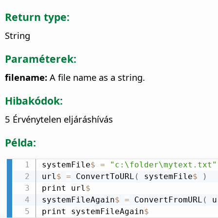
Return type:
String
Paraméterek:
filename:
A file name as a string.
Hibakódok:
5 Érvénytelen eljáráshívás
Példa:
systemFile
$
=
"c:\folder\mytext.txt"
url
$
=
 ConvertToURL
(
 systemFile
$
)
print url
$
systemFileAgain
$
=
 ConvertFromURL
(
 u
print systemFileAgain
$