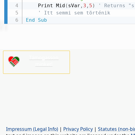
    Print Mid
(
sVar
,
3
,
5
)
' Returns "s
' Itt semmi sem történik
End
Sub
Támogasson
minket!
Impressum (Legal Info)
|
Privacy Policy
|
Statutes (non-bi