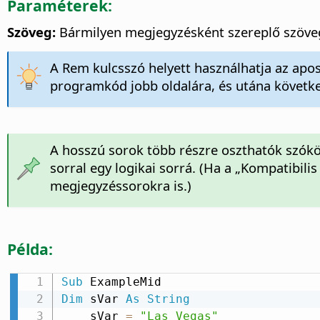
Paraméterek:
Szöveg:
Bármilyen megjegyzésként szereplő szöve
A Rem kulcsszó helyett használhatja az apo
programkód jobb oldalára, és utána követk
A hosszú sorok több részre oszthatók szóköz
sorral egy logikai sorrá. (Ha a „Kompatibili
megjegyzéssorokra is.)
Példa:
Sub
Dim
 sVar 
As
String
    sVar 
=
"Las Vegas"