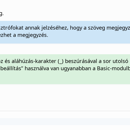
g.
sztrófokat annak jelzéséhez, hogy a szöveg megjegy
ezhet a megjegyzés.
 és aláhúzás-karakter (_) beszúrásával a sor utolsó 
s beállítás” használva van ugyanabban a Basic-modulb