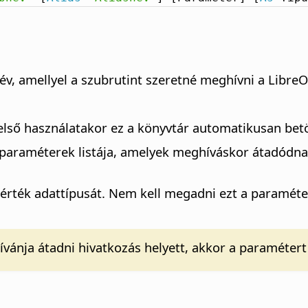
, amellyel a szubrutint szeretné meghívni a LibreOf
első használatakor ez a könyvtár automatikusan betö
raméterek listája, amelyek meghíváskor átadódnak 
 érték adattípusát. Nem kell megadni ezt a paraméte
vánja átadni hivatkozás helyett, akkor a paramétert