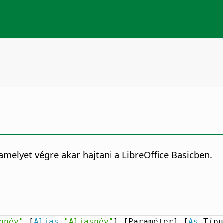
 amelyet végre akar hajtani a LibreOffice Basicben.
bnév"
 [
Alias
"Aliasnév"
] [Paraméter] [
As
 Típu