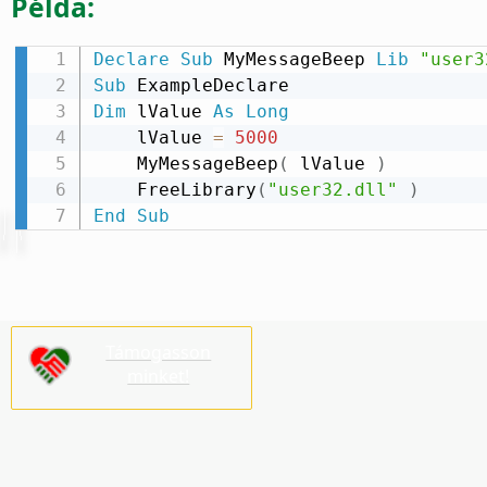
Példa:
Declare
Sub
 MyMessageBeep 
Lib
"user3
Sub
Dim
 lValue 
As
Long
    lValue 
=
5000
    MyMessageBeep
(
 lValue 
)
    FreeLibrary
(
"user32.dll"
)
End
Sub
Támogasson
minket!