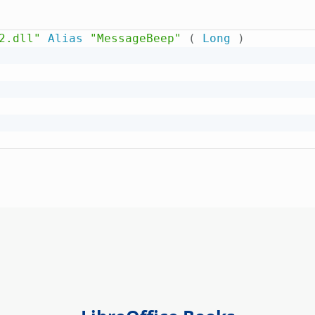
2.dll"
Alias
"MessageBeep"
(
Long
)