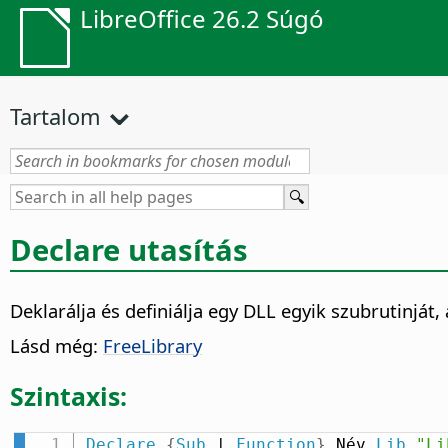
LibreOffice 26.2 Súgó
Tartalom
Declare utasítás
Deklarálja és definiálja egy DLL egyik szubrutinját,
Lásd még:
FreeLibrary
Szintaxis:
Declare
{
Sub
 | 
Function
}
 Név 
Lib
"Li