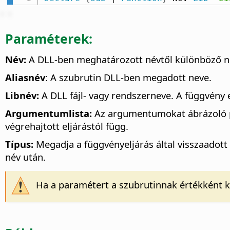
Paraméterek:
Név:
A DLL-ben meghatározott névtől különböző név
Aliasnév
: A szubrutin DLL-ben megadott neve.
Libnév:
A DLL fájl- vagy rendszerneve. A függvény 
Argumentumlista:
Az argumentumokat ábrázoló pa
végrehajtott eljárástól függ.
Típus:
Megadja a függvényeljárás által visszaadott
név után.
Ha a paramétert a szubrutinnak értékként kí