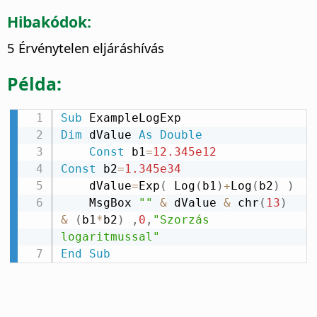
Hibakódok:
5 Érvénytelen eljáráshívás
Példa:
Sub
Dim
 dValue 
As
Double
Const
 b1
=
12.345e12
Const
 b2
=
1.345e34
    dValue
=
Exp
(
 Log
(
b1
)
+
Log
(
b2
)
)
    MsgBox 
""
&
 dValue 
&
 chr
(
13
)
&
(
b1
*
b2
)
,
0
,
"Szorzás 
logaritmussal"
End
Sub