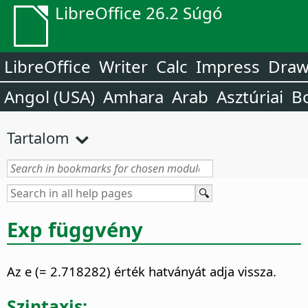
LibreOffice 26.2 Súgó
LibreOffice
Writer
Calc
Impress
Dra
Angol (USA)
Amhara
Arab
Asztúriai
B
Tartalom
Exp függvény
Az e (= 2.718282) érték hatványát adja vissza.
Szintaxis: