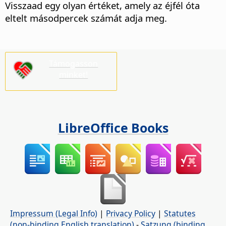
Visszaad egy olyan értéket, amely az éjfél óta
eltelt másodpercek számát adja meg.
Támogasson
minket!
LibreOffice Books
Impressum (Legal Info)
|
Privacy Policy
|
Statutes
(non-binding English translation)
-
Satzung (binding