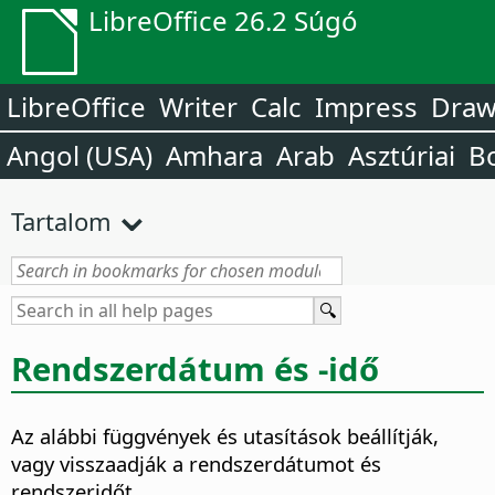
LibreOffice 26.2 Súgó
LibreOffice
Writer
Calc
Impress
Dra
Angol (USA)
Amhara
Arab
Asztúriai
B
Tartalom
Rendszerdátum és -idő
Az alábbi függvények és utasítások beállítják,
vagy visszaadják a rendszerdátumot és
rendszeridőt.