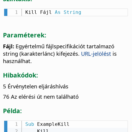
Kill Fájl 
As
String
Paraméterek:
Fájl:
Egyértelmű fájlspecifikációt tartalmazó
string (karakterlánc) kifejezés.
URL-jelölést
is
használhat.
Hibakódok:
5 Érvénytelen eljáráshívás
76 Az elérési út nem található
Példa:
Sub
 ExampleKill

    Kill 