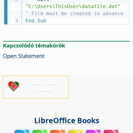
"C:\Users\ThisUser\datafile.dat"
' File must be created in advance
End
Sub
Kapcsolódó témakörök
Open Statement
Támogasson
minket!
LibreOffice Books