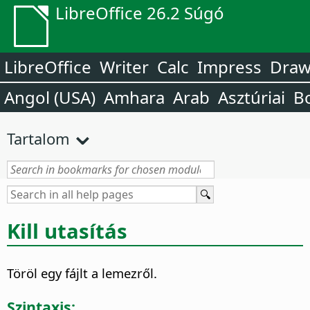
LibreOffice 26.2 Súgó
LibreOffice
Writer
Calc
Impress
Dra
Angol (USA)
Amhara
Arab
Asztúriai
B
Tartalom
Kill utasítás
Töröl egy fájlt a lemezről.
Szintaxis: