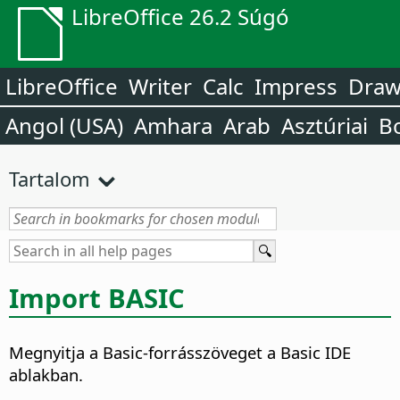
LibreOffice 26.2 Súgó
LibreOffice
Writer
Calc
Impress
Dra
Angol (USA)
Amhara
Arab
Asztúriai
B
Tartalom
Import BASIC
Megnyitja a Basic-forrásszöveget a Basic IDE
ablakban.