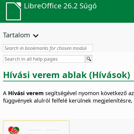
LibreOffice 26.2 Súgó
Tartalom
Hívási verem ablak (Hívások)
A
Hívási verem
segítségével nyomon következő az 
függvények alulról felfelé kerülnek megjelenítésre, 
Támogasson