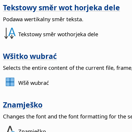
Tekstowy směr wot horjeka dele
Podawa wertikalny směr teksta.
Tekstowy směr wothorjeka dele
Wšitko wubrać
Selects the entire content of the current file, frame,
Wšě wubrać
Znamješko
Changes the font and the font formatting for the s
Znamješko