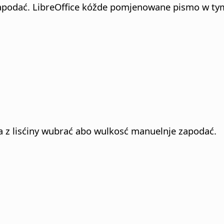
apodać. LibreOffice kóžde pomjenowane pismo w tym
z lisćiny wubrać abo wulkosć manuelnje zapodać.