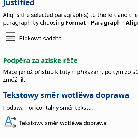
Justified
Aligns the selected paragraph(s) to the left and the
paragraph by choosing
Format - Paragraph - Ali
Blokowa sadźba
Podpěra za aziske rěče
Maće jenož přistup k tutym přikazam, po tym zo s
zmóžnił.
Tekstowy směr wotlěwa doprawa
Podawa horicontalny směr teksta.
Tekstowy směr wotlěwa doprawa