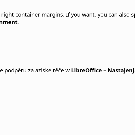
 right container margins. If you want, you can also sp
gnment
.
će podpěru za aziske rěče w
LibreOffice – Nastajenj