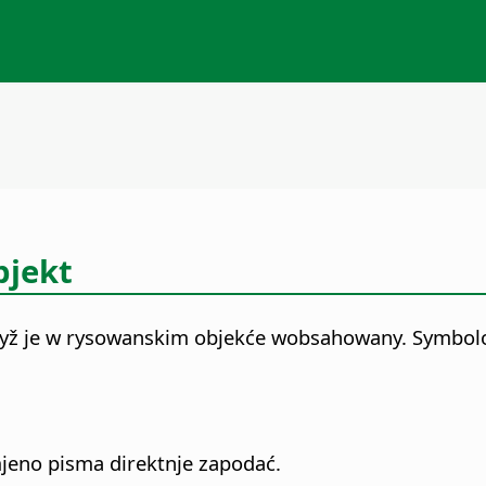
bjekt
ryž je w rysowanskim objekće wobsahowany.
Symbolo
jeno pisma direktnje zapodać.