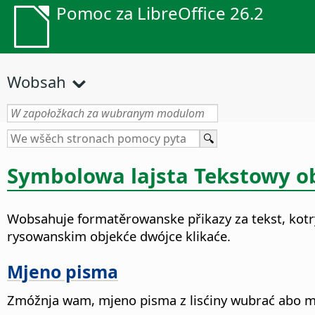
Pomoc za LibreOffice 26.2
Wobsah
Symbolowa lajsta Tekstowy o
Wobsahuje formatěrowanske přikazy za tekst, kot
rysowanskim objekće dwójce klikaće.
Mjeno pisma
Zmóžnja wam, mjeno pisma z lisćiny wubrać abo m