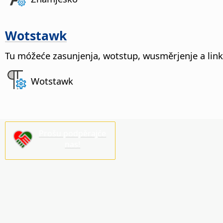
Wotstawk
Tu móžeće zasunjenja, wotstup, wusměrjenje a lin
Wotstawk
Prošu podpěrajće
nas!