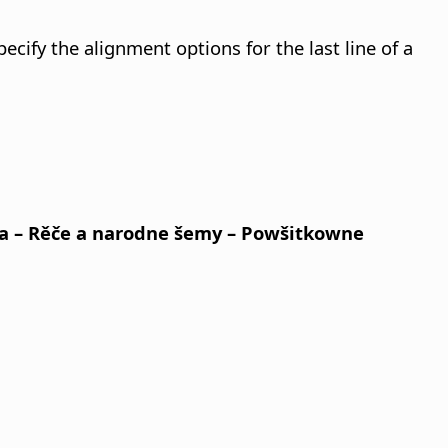
ecify the alignment options for the last line of a
a
– Rěče a narodne šemy – Powšitkowne