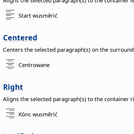
Aligns the selected paragraph(s) to the container l
Start wusměrić
Centered
Centers the selected paragraph(s) on the surround
Centrowane
Right
Aligns the selected paragraph(s) to the container r
Kónc wusměrić