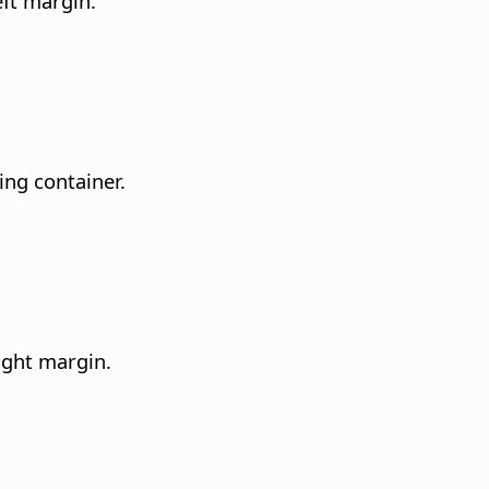
eft margin.
ing container.
ight margin.