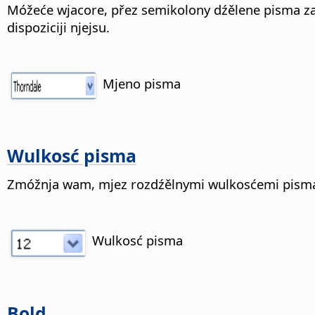
Móžeće wjacore, přez semikolony dźělene pisma z
dispoziciji njejsu.
Mjeno pisma
Wulkosć pisma
Zmóžnja wam, mjez rozdźělnymi wulkosćemi pisma 
Wulkosć pisma
Bold