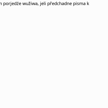
 porjedźe wužiwa, jeli předchadne pisma k