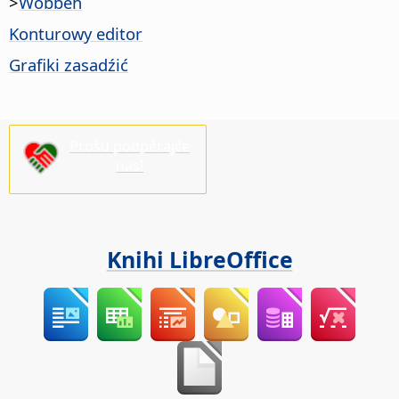
>
Wobběh
Konturowy editor
Grafiki zasadźić
Prošu podpěrajće
nas!
Knihi LibreOffice