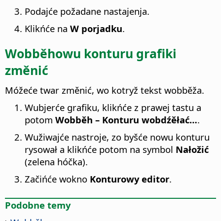
Podajće požadane nastajenja.
Klikńće na
W porjadku
.
Wobběhowu konturu grafiki
změnić
Móžeće twar změnić, wo kotryž tekst wobběža.
Wubjerće grafiku, klikńće z prawej tastu a
potom
Wobběh – Konturu wobdźěłać…
.
Wužiwajće nastroje, zo byšće nowu konturu
rysował a klikńće potom na symbol
Nałožić
(zelena hóčka).
Začińće wokno
Konturowy editor
.
Podobne temy