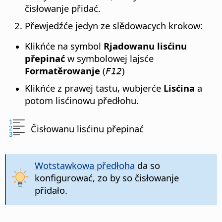
čisłowanje přidać.
Přewjedźće jedyn ze slědowacych krokow:
Klikńće na symbol
Rjadowanu lisćinu
přepinać
w symbolowej lajsće
Formatěrowanje
(
)
F12
Klikńće z prawej tastu, wubjerće
Lisćina
a
potom lisćinowu předłohu.
Čisłowanu lisćinu přepinać
Wotstawkowa předłoha
da so
konfigurować, zo by so čisłowanje
přidało.