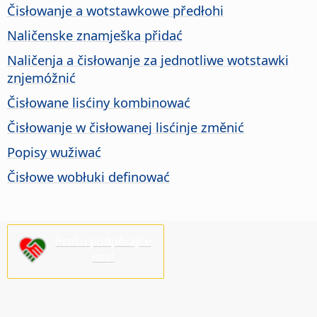
Čisłowanje a wotstawkowe předłohi
Naličenske znamješka přidać
Naličenja a čisłowanje za jednotliwe wotstawki
znjemóžnić
Čisłowane lisćiny kombinować
Čisłowanje w čisłowanej lisćinje změnić
Popisy wužiwać
Čisłowe wobłuki definować
Prošu podpěrajće
nas!