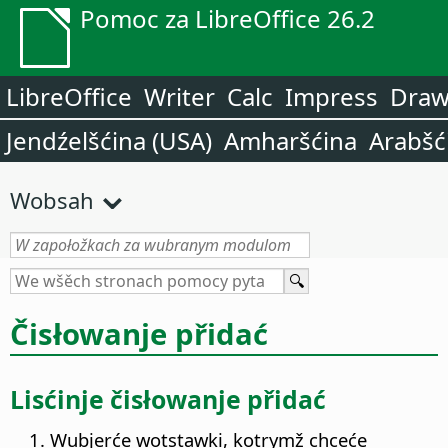
Pomoc za LibreOffice 26.2
LibreOffice
Writer
Calc
Impress
Dra
Jendźelšćina (USA)
Amharšćina
Arabšć
Wobsah
Čisłowanje přidać
Lisćinje čisłowanje přidać
Wubjerće wotstawki, kotrymž chceće