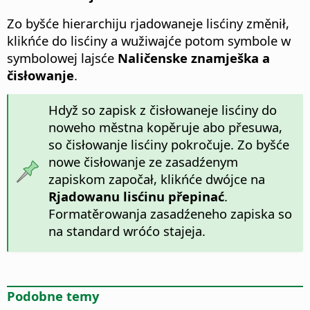
Zo byšće hierarchiju rjadowaneje lisćiny změnił,
klikńće do lisćiny a wužiwajće potom symbole w
symbolowej lajsće
Naličenske znamješka a
čisłowanje
.
Hdyž so zapisk z čisłowaneje lisćiny do
noweho městna kopěruje abo přesuwa,
so čisłowanje lisćiny pokročuje. Zo byšće
nowe čisłowanje ze zasadźenym
zapiskom započał, klikńće dwójce na
Rjadowanu lisćinu přepinać
.
Formatěrowanja zasadźeneho zapiska so
na standard wróćo stajeja.
Podobne temy