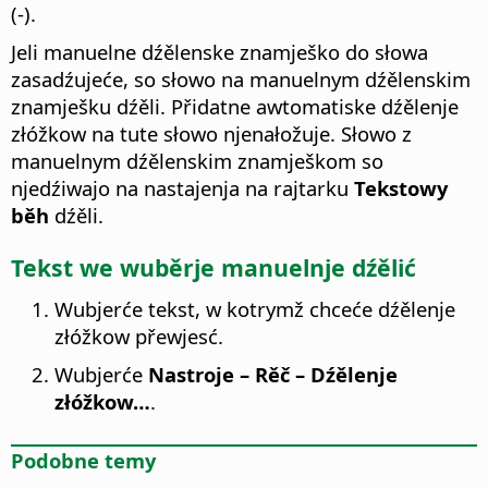
(-).
Jeli manuelne dźělenske znamješko do słowa
zasadźujeće, so słowo na manuelnym dźělenskim
znamješku dźěli. Přidatne awtomatiske dźělenje
złóžkow na tute słowo njenałožuje. Słowo z
manuelnym dźělenskim znamješkom so
njedźiwajo na nastajenja na rajtarku
Tekstowy
běh
dźěli.
Tekst we wuběrje manuelnje dźělić
Wubjerće tekst, w kotrymž chceće dźělenje
złóžkow přewjesć.
Wubjerće
Nastroje – Rěč – Dźělenje
złóžkow…
.
Podobne temy