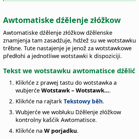
Awtomatiske dźělenje złóžkow
Awtomatiske dźělenje złóžkow dźělenske
znamjenja tam zasadźuje, hdźež su we wotstawku
trěbne. Tute nastajenje je jenož za wotstawkowe
předłohi a jednotliwe wotstawki k dispoziciji.
Tekst we wotstawku awtomatisce dźělić
Klikńće z prawej tastu do wotstawka a
wubjerće
Wotstawk – Wotstawk…
.
Klikńće na rajtark
Tekstowy běh
.
Wubjerće we wobłuku Dźělenje złóžkow
kontrolny kašćik Awtomatisce.
Klikńće na
W porjadku
.