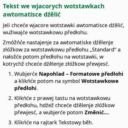
Tekst we wjacorych wotstawkach
awtomatisce dźělić
Jeli chceće wjacore wotstawki awtomatisce dźělić,
wužiwajće wotstawkowu předłohu.
Zmóžńće nastajenje za awtomatiske dźělenje
złóžkow za wotstawkowu předłohu „Standard“ a
nałožće potom předłohu na wotstawki, w
kotrychž chceće dźělenje złóžkow přewjesć.
Wubjerće
Napohlad – Formatowe předłohi
a klikńće potom na symbol
Wotstawkowe
předłohi
.
Klikńće z prawej tastu na wotstawkowu
předłohu, hdźež chceće dźělenje złóžkow
přewjesć, a wubjerće potom
Změnić…
.
Klikńće na rajtark Tekstowy běh.