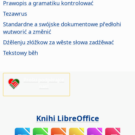
Prawopis a gramatiku kontrolować
Tezawrus
Standardne a swójske dokumentowe předłohi
wutworić a změnić
Dźělenju złóžkow za wěste słowa zadźěwać
Tekstowy běh
Prošu podpěrajće
nas!
Knihi LibreOffice