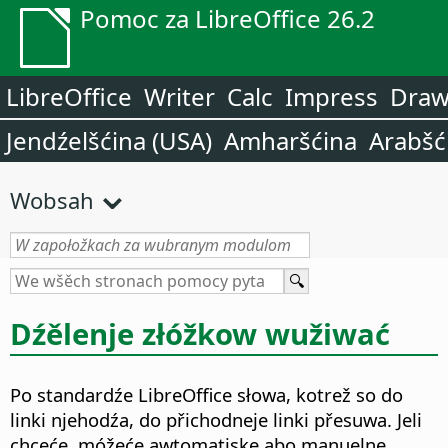
Pomoc za LibreOffice 26.2
LibreOffice
Writer
Calc
Impress
Dra
Jendźelšćina (USA)
Amharšćina
Arabšć
Wobsah
Dźělenje złóžkow wužiwać
Po standardźe LibreOffice słowa, kotrež so do
linki njehodźa, do přichodneje linki přesuwa. Jeli
chceće, móžeće awtomatiske abo manuelne