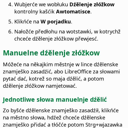
Wubjerće we wobłuku
Dźělenje złóžkow
kontrolny kašćik
Awtomatisce
.
Klikńće na
W porjadku
.
Nałožće předłohu na wotstawki, w kotrychž
chceće dźělenje złóžkow přewjesć.
Manuelne dźělenje złóžkow
Móžeće na někajkim městnje w lince dźělenske
znamješko zasadźić, abo LibreOffice za słowami
pytać dać, kotrež so maja dźělić, a potom
dźělenje złóžkow namjetować.
Jednotliwe słowa manuelnje dźělić
Zo byšće dźělenske znamješko zasadźił, klikńće
na městno słowa, hdźež chceće dźělenske
znamješko přidać a tłóčće potom
Strg
+wjazawka