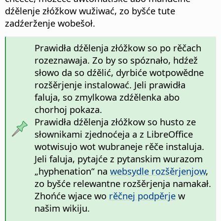
dźělenje złóžkow wužiwać, zo byšće tute
zadźerženje wobešoł.
Prawidła dźělenja złóžkow so po rěčach
rozeznawaja. Zo by so spóznało, hdźež
słowo da so dźělić, dyrbiće wotpowědne
rozšěrjenje instalować. Jeli prawidła
faluja, so zmylkowa zdźělenka abo
chorhoj pokaza.
Prawidła dźělenja złóžkow so husto ze
słownikami zjednoćeja a z LibreOffice
wotwisujo wot wubraneje rěče instaluja.
Jeli faluja, pytajće z pytanskim wurazom
„hyphenation“ na
websydle rozšěrjenjow
,
zo byšće relewantne rozšěrjenja namakał.
Zhońće wjace wo
rěčnej podpěrje
w
našim wikiju.