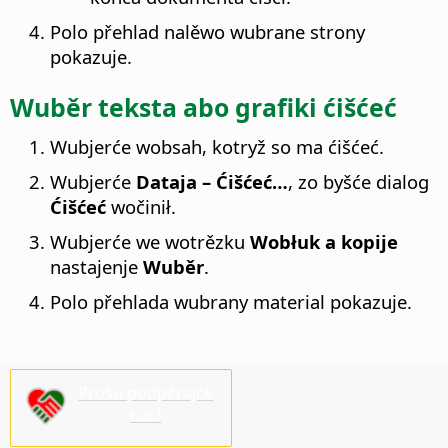
Polo přehlad nalěwo wubrane strony
pokazuje.
Wuběr teksta abo grafiki ćišćeć
Wubjerće wobsah, kotryž so ma ćišćeć.
Wubjerće
Dataja – Ćišćeć…
, zo byšće dialog
Ćišćeć
wočinił.
Wubjerće we wotrězku
Wobłuk a kopije
nastajenje
Wuběr
.
Polo přehlada wubrany material pokazuje.
Prošu podpěrajće
nas!