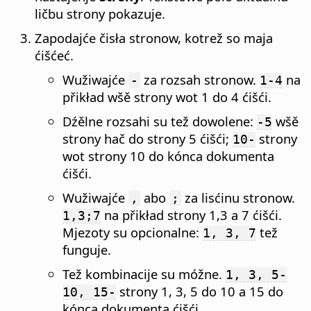
ličbu strony pokazuje.
Zapodajće čisła stronow, kotrež so maja
ćišćeć.
Wužiwajće
za rozsah stronow.
na
-
1-4
přikład wšě strony wot 1 do 4 ćišći.
Dźělne rozsahi su tež dowolene:
wšě
-5
strony hač do strony 5 ćišći;
strony
10-
wot strony 10 do kónca dokumenta
ćišći.
Wužiwajće
abo
za lisćinu stronow.
,
;
na přikład strony 1,3 a 7 ćišći.
1,3;7
Mjezoty su opcionalne:
tež
1, 3, 7
funguje.
Tež kombinacije su móžne.
1, 3, 5-
strony 1, 3, 5 do 10 a 15 do
10, 15-
kónca dokumenta ćišći.