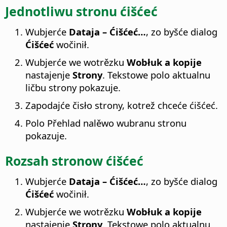
Jednotliwu stronu ćišćeć
Wubjerće
Dataja – Ćišćeć…
, zo byšće dialog
Ćišćeć
wočinił.
Wubjerće we wotrězku
Wobłuk a kopije
nastajenje
Strony
. Tekstowe polo aktualnu
ličbu strony pokazuje.
Zapodajće čisło strony, kotrež chceće ćišćeć.
Polo Přehlad nalěwo wubranu stronu
pokazuje.
Rozsah stronow ćišćeć
Wubjerće
Dataja – Ćišćeć…
, zo byšće dialog
Ćišćeć
wočinił.
Wubjerće we wotrězku
Wobłuk a kopije
nastajenje
Strony
. Tekstowe polo aktualnu