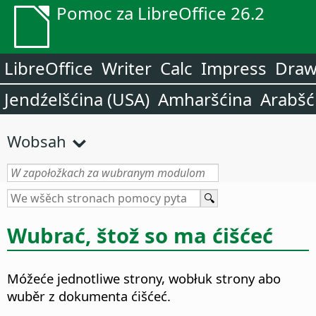
Pomoc za LibreOffice 26.2
LibreOffice
Writer
Calc
Impress
Dra
Jendźelšćina (USA)
Amharšćina
Arabšć
Wobsah
Wubrać, štož so ma ćišćeć
Móžeće jednotliwe strony, wobłuk strony abo
wuběr z dokumenta ćišćeć.