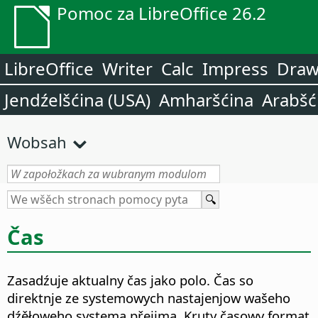
Pomoc za LibreOffice 26.2
LibreOffice
Writer
Calc
Impress
Dra
Jendźelšćina (USA)
Amharšćina
Arabšć
Wobsah
Čas
Zasadźuje aktualny čas jako polo.
Čas so
direktnje ze systemowych nastajenjow wašeho
dźěłoweho systema přejima. Kruty časowy format