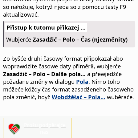
so nałožuje, kotryž njeda so z pomocu tasty F9
aktualizować.
Přistup k tutomu přikazej …
Wubjerće
Zasadźić – Polo – Čas (njezměnity)
Zo byšće druhi časowy format připokazał abo
woprawdźite časowe daty přiměrił, wubjerće
Zasadźić – Polo – Dalše pola…
a přewjedźće
požadane změny w dialogu
Pola
. Nimo toho
móžeće kóždy čas format zasadźeneho časoweho
pola změnić, hdyž
Wobdźěłać – Pola…
wuběraće.
Prošu podpěrajće
nas!