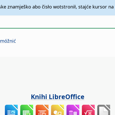
ke znamješko abo čisło wotstronił, stajće kursor n
jemóžnić
Knihi LibreOffice