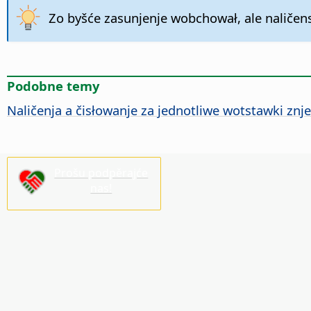
Zo byšće zasunjenje wobchował, ale naličens
Podobne temy
Naličenja a čisłowanje za jednotliwe wotstawki zn
Prošu podpěrajće
nas!