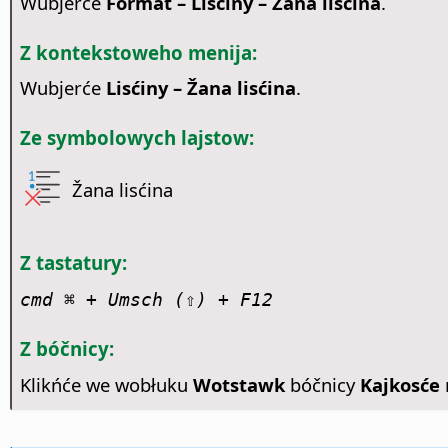
Wubjerće
Format – Lisćiny – Žana lisćina
.
Z kontekstoweho menija:
Wubjerće
Lisćiny – Žana lisćina
.
Ze symbolowych lajstow:
Žana lisćina
Z tastatury:
cmd ⌘
+ Umsch (⇧) + F12
Z bóčnicy:
Klikńće we wobłuku
Wotstawk
bóčnicy
Kajkosće