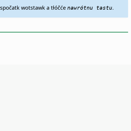
a spočatk wotstawk a tłóčće
.
nawrótnu tastu