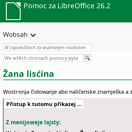
Pomoc za LibreOffice 26.2
Wobsah
Žana lisćina
Wostronja čisłowanje abo naličenske znamješka a z
Přistup k tutomu přikazej …
Z menijoweje lajsty: