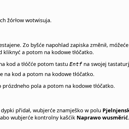
ych žórłow wotwisuja.
zestajene. Zo byšće napohlad zapiska změnił, móžeće
 kliknyć a potom na kodowe tłóčatko.
 na kod a tłóčće potom tastu
na swojej tastaturj
Entf
e na kod a potom na kodowe tłóčatko.
do prózdneho pola a potom na kodowe tłóčatko.
 dypki přidał, wubjerće znamješko w polu
Pjelnjens
abo wubjerće kontrolny kašćik
Naprawo wusměrić