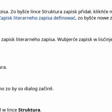
apisa.
Zo byšće lince Struktura zapisk přidał, klikńće
Zapisk literarneho zapisa definować
, zo byšće nowe z
zapisk literarneho zapisa. Wubjerće zapisk w lisćin
ura.
o zo by so dialog začinił.
 w lince
Struktura
.