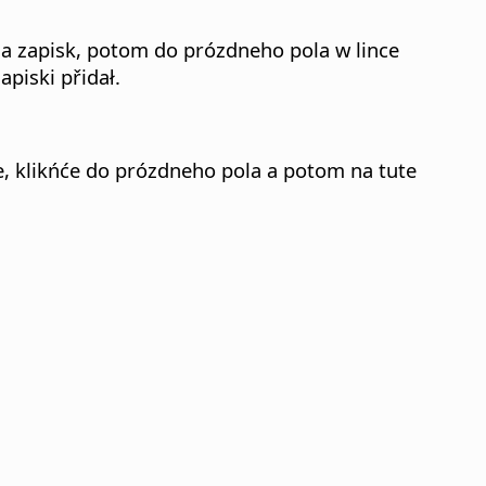
 na zapisk, potom do prózdneho pola w lince
apiski přidał.
je, klikńće do prózdneho pola a potom na tute