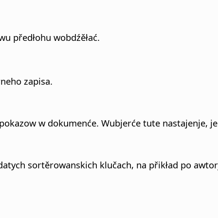
wu předłohu wobdźěłać.
rneho zapisa.
ich pokazow w dokumenće.
Wubjerće tute nastajenje, j
datych sortěrowanskich klučach, na přikład po awtor