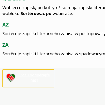
Wubjerće zapisk, po kotrymž so maja zapiski literar
wobłuku
Sortěrować po
wuběraće.
AZ
Sortěruje zapiski literarneho zapisa w postupowa
ZA
Sortěruje zapiski literarneho zapisa w spadowacy
Prošu podpěrajće
nas!