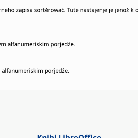
neho zapisa sortěrować. Tute nastajenje je jenož k dis
cym alfanumeriskim porjedźe.
m alfanumeriskim porjedźe.
Knihi LibreOffice