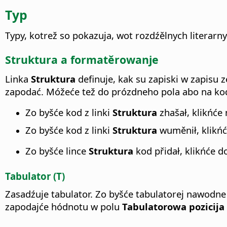
Typ
Typy, kotrež so pokazuja, wot rozdźělnych literarn
Struktura a formatěrowanje
Linka
Struktura
definuje, kak su zapiski w zapisu 
zapodać. Móžeće tež do prózdneho pola abo na kod
Zo byšće kod z linki
Struktura
zhašał, klikńće
Zo byšće kod z linki
Struktura
wuměnił, klikńć
Zo byšće lince
Struktura
kod přidał, klikńće 
Tabulator (T)
Zasadźuje tabulator. Zo byšće tabulatorej nawodne
zapodajće hódnotu w polu
Tabulatorowa pozicija