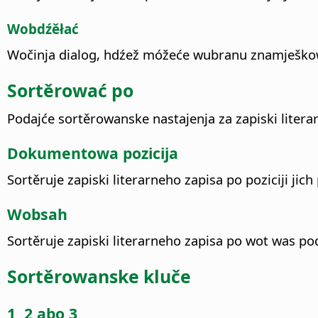
Wobdźěłać
Wočinja dialog, hdźež móžeće wubranu znamješko
Sortěrować po
Podajće sortěrowanske nastajenja za zapiski litera
Dokumentowa pozicija
Sortěruje zapiski literarneho zapisa po poziciji j
Wobsah
Sortěruje zapiski literarneho zapisa po wot was po
Sortěrowanske kluče
1, 2 abo 3