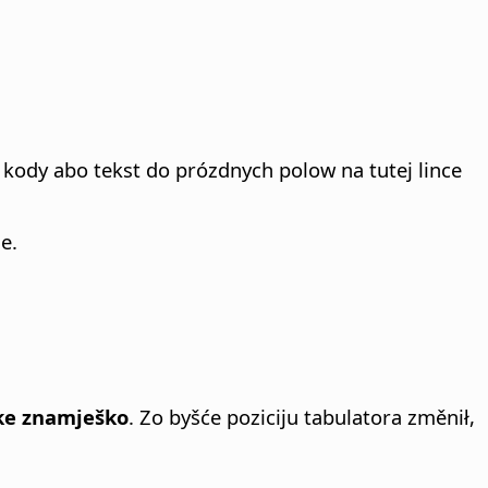
 kody abo tekst do prózdnych polow na tutej lince
e.
ke znamješko
. Zo byšće poziciju tabulatora změnił,
.