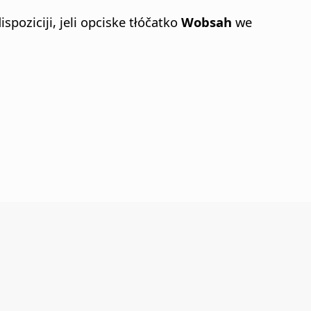
poziciji, jeli opciske tłóčatko
Wobsah
we