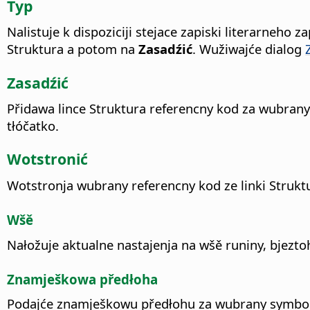
Typ
Nalistuje k dispoziciji stejace zapiski literarneho z
Struktura a potom na
Zasadźić
.
Wužiwajće dialog
Zasadźić
Přidawa lince Struktura referencny kod za wubrany 
tłóčatko.
Wotstronić
Wotstronja wubrany referencny kod ze linki Strukt
Wšě
Nałožuje aktualne nastajenja na wšě runiny, bjeztoh
Znamješkowa předłoha
Podajće znamješkowu předłohu za wubrany symbol