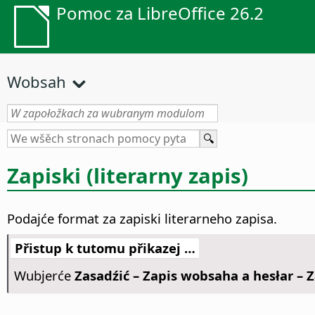
Pomoc za LibreOffice 26.2
Wobsah
Zapiski (literarny zapis)
Podajće format za zapiski literarneho zapisa.
Přistup k tutomu přikazej …
Wubjerće
Zasadźić – Zapis wobsaha a hesłar – Z